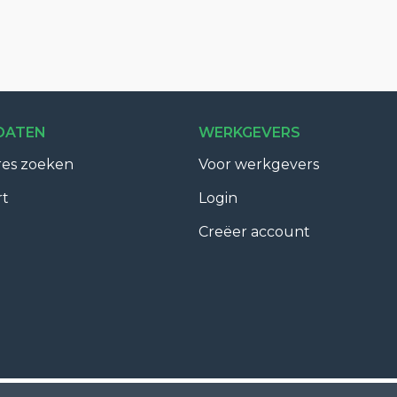
DATEN
WERKGEVERS
res zoeken
Voor werkgevers
rt
Login
Creëer account