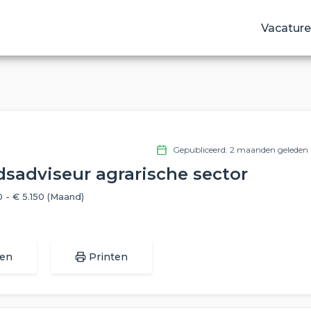
Vacature
Gepubliceerd: 2 maanden geleden
adviseur agrarische sector
0 - € 5.150
(Maand)
len
Printen