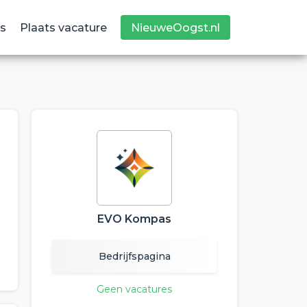
s
Plaats vacature
NieuweOogst.nl
EVO Kompas
Bedrijfspagina
Geen vacatures