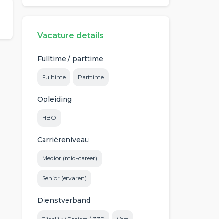
Vacature details
Fulltime / parttime
Fulltime
Parttime
Opleiding
HBO
Carrièreniveau
Medior (mid-career)
Senior (ervaren)
Dienstverband
Tijdelijk / Project / ZZP
Vast