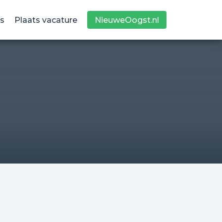
s
Plaats vacature
NieuweOogst.nl